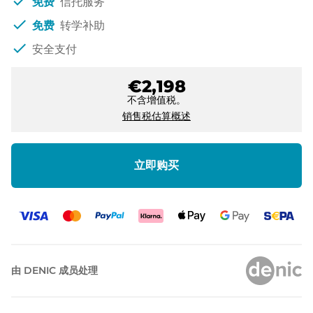
check
免费
信托服务
check
免费
转学补助
check
安全支付
€2,198
不含增值税。
销售税估算概述
立即购买
由 DENIC 成员处理