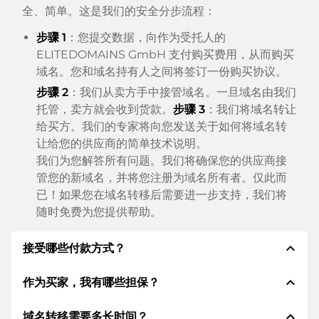
全、简单。这是我们的安全分步流程：
步骤 1
：您提交数据，向作为受托人的
ELITEDOMAINS GmbH 支付购买费用，从而购买
域名。您和域名持有人之间将签订一份购买协议。
步骤 2
：我们从卖方手中接管域名。一旦域名由我们
托管，卖方就会收到货款。
步骤 3
：我们将域名转让
给买方。我们的专家将向您发送关于如何将域名转
让给您的供应商的简单技术说明。
我们为您解答所有问题。我们将确保您的供应商接
管您的新域名，并将您注册为域名所有者。仅此而
已！如果您在域名转移后需要进一步支持，我们将
随时免费为您提供帮助。
expand_less
接受哪些付款方式？
expand_less
作为买家，我有哪些担保？
我们使用 SEPA 作为预付费，并使用 STRIPE 作为支
付服务提供商，以提供可用的支付方式，例如：信用
expand_less
域名转移需要多长时间？
卡、PayPal、Klarna、ApplePay、GooglePay、支
作为买方，我们始终向您保证以下证券。这就是我们的